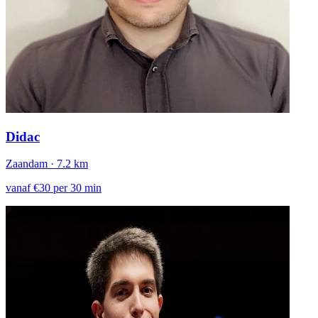
Didac
Zaandam
· 7.2 km
vanaf €30 per 30 min