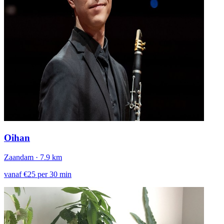
Oihan
Zaandam
· 7.9 km
vanaf €25 per 30 min