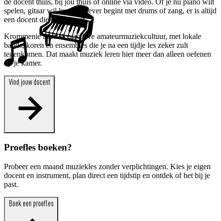
de docent thuis, bij jou thuis of online via video. Of je nu piano wilt
spelen, gitaar wil leren of liever begint met drums of zang, er is altijd
een docent die bij jou past.
Krommenie heeft een actieve amateurmuziekcultuur, met lokale
bands, koren en ensembles die je na een tijdje les zeker zult
tegenkomen. Dat maakt muziek leren hier meer dan alleen oefenen
op je kamer.
Vind jouw docent
Proefles boeken?
Probeer een maand muziekles zonder verplichtingen. Kies je eigen
docent en instrument, plan direct een tijdstip en ontdek of het bij je
past.
Boek een proefles