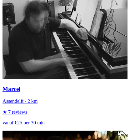
Marcel
Assendelft
· 2 km
★ 7 reviews
vanaf €25 per 30 min