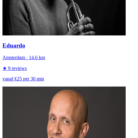
Eduardo
Amsterdam
· 14.6 km
★ 9 reviews
vanaf €25 per 30 min