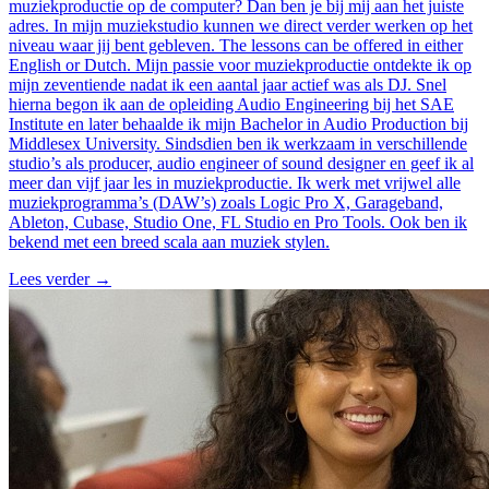
muziekproductie op de computer? Dan ben je bij mij aan het juiste
adres. In mijn muziekstudio kunnen we direct verder werken op het
niveau waar jij bent gebleven. The lessons can be offered in either
English or Dutch. Mijn passie voor muziekproductie ontdekte ik op
mijn zeventiende nadat ik een aantal jaar actief was als DJ. Snel
hierna begon ik aan de opleiding Audio Engineering bij het SAE
Institute en later behaalde ik mijn Bachelor in Audio Production bij
Middlesex University. Sindsdien ben ik werkzaam in verschillende
studio’s als producer, audio engineer of sound designer en geef ik al
meer dan vijf jaar les in muziekproductie. Ik werk met vrijwel alle
muziekprogramma’s (DAW’s) zoals Logic Pro X, Garageband,
Ableton, Cubase, Studio One, FL Studio en Pro Tools. Ook ben ik
bekend met een breed scala aan muziek stylen.
Lees verder
→