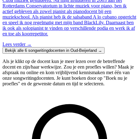
Cuba muziek gestudeerd. Na mijn afstuderen in 2003 aan het
Rotterdams Conservatorium in lichte muziek voor piano, ben ik
actief gebleven als zowel pianist als pianodocent bij een
muziekschool. Als pianist heb ik de salsaband A lo cubano opgericht
en speel ik nog regelmatig met mijn band BlackLily. Daarnaast ben
ik ook als solopianist te vinden op verschillende podia en werk ik af
en toe als koorrepetitor.
Lees verder
→
Bekijk alle 6 songwritingdocenten in Oud-Beijerland →
Als je klikt op de docent kun je meer lezen over de betreffende
docent en zijn/haar werkwijze. Zou je een proefles willen? Maak je
afspraak nu online en kom vrijblijvend kennismaken met één van
onze songwritingdocenten. Je kunt boeken door op "Boek nu je
proefles" en de gewenste datum en tijd te selecteren.