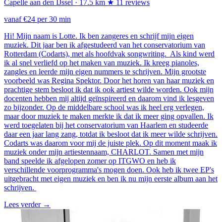
Capelle aan den IJssel
· 17.5 km
★ 11 reviews
vanaf €24 per 30 min
Hi! Mijn naam is Lotte. Ik ben zangeres en schrijf mijn eigen
muziek. Dit jaar ben ik afgestudeerd van het conservatorium van
Rotterdam (Codarts), met als hoofdvak songwriting. Als kind werd
ik al snel verliefd op het maken van muziek. Ik kreeg pianoles,
zangles en leerde mijn eigen nummers te schrijven. Mijn grootste
voorbeeld was Regina Spektor. Door het horen van haar muziek en
prachtige stem besloot ik dat ik ook artiest wilde worden. Ook mijn
docenten hebben mij altijd geïnspireerd en daarom vind ik lesgeven
zo bijzonder. Op de middelbare school was ik heel erg verlegen,
maar door muziek te maken merkte ik dat ik meer ging opvallen. Ik
werd toegelaten bij het conservatorium van Haarlem en studeerde
daar een jaar lang zang, totdat ik besloot dat ik meer wilde schrijven.
Codarts was daarom voor mij de juiste plek. Op dit moment maak ik
muziek onder mijn artiestennaam, CHARLOT. Samen met mijn
band speelde ik afgelopen zomer op ITGWO en heb ik
verschillende voorprogramma's mogen doen. Ook heb ik twee EP's
uitgebracht met eigen muziek en ben ik nu mijn eerste album aan het
schrijven.
Lees verder
→