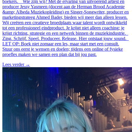
boekers. Wie zijn wij? Met de ervaring van uitvoerend artiest en
producer Jessy Yasmeen (docent aan de Herman Brood Academie
&amp; Albeda Muziekopleiding) en Singer-Songwriter, producer en
marketingstrateeg Ahmed Bader, bieden wij meer dan alleen lessen.
Wij creëren een creatieve broedplaats waar talent wordt ontwikkeld
tot een professioneel eindproduct. Je krijgt niet alleen coaching; je
krijgt richting, strategie en een netwerk binnen de muziekindustrie.
Zing. Schrijf. Speel. Produceer. Release. Hier ontstaat jouw sound.
LET OP: Boek niet zomaar een les, maar start met een consult.
Stuur ons eerst je wensen en doelen; tijdens een online of fysieke
proefles maken we samen een plan dat bij jou past.
Lees verder
→