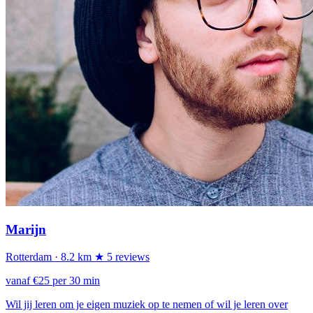
Marijn
Rotterdam
· 8.2 km
★ 5 reviews
vanaf €25 per 30 min
Wil jij leren om je eigen muziek op te nemen of wil je leren over