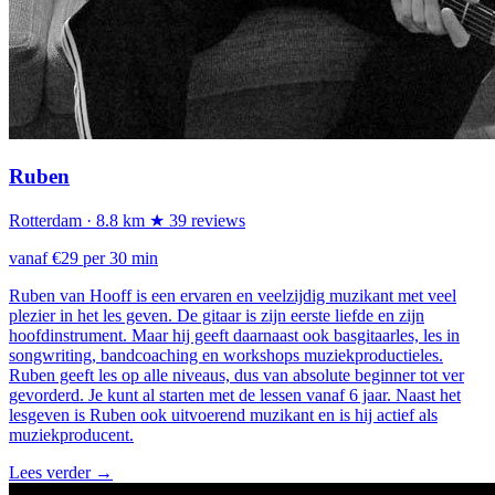
Ruben
Rotterdam
· 8.8 km
★ 39 reviews
vanaf €29 per 30 min
Ruben van Hooff is een ervaren en veelzijdig muzikant met veel
plezier in het les geven. De gitaar is zijn eerste liefde en zijn
hoofdinstrument. Maar hij geeft daarnaast ook basgitaarles, les in
songwriting, bandcoaching en workshops muziekproductieles.
Ruben geeft les op alle niveaus, dus van absolute beginner tot ver
gevorderd. Je kunt al starten met de lessen vanaf 6 jaar. Naast het
lesgeven is Ruben ook uitvoerend muzikant en is hij actief als
muziekproducent.
Lees verder
→