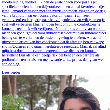
voorbereiding audities Ik ben de juiste coach voor jou als je:
specifieke doelen hebben (bijvoorbeeld: een aantal favoriete liedjes
leren, iemand verrassen met een muziekoptreden, zingen op de dag
van je bruiloft; naar een conservatorium gaan...) zijn zeer
gemotiveerd en leergierig naar het volgende niveau wilt gaan en je
spel wilt verbeteren klaar en open bent om uit je comfortzone te
komen je techniek wilt verfijnen. Natuurlijk is elk niveau welkom,
maar een goed ‘gevoel voor initiatief’ is voor mij van fundamenteel
belang om te werken en de beste omgeving te creëren. Als actief
uitvoerend artiest kan het voorkomen dat ik afwezig ben vanwege
shows/tournees en daaraan gerelateerde repetities. Maar ik zal altijd
mijn best doen om ervoor te zorgen dat we die lessen kunnen
herstellen! Dus als je een beetje flexibel bent en een carrière als
podiumkunstenaar als een meerwaarde ziet... prima, dan gaan we
aan de slag!
Lees verder
→