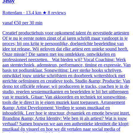
Jessy
Rotterdam
· 13.4 km
★ 8 reviews
vanaf €50 per 30 min
Creatief productiehuis voor opkomend talent én gevestigde artiesten
Of je nu je eerste noten zingt of al jaren schrijft maar vastloopt in je
proces; bij ons krijg je persoonlijke, doelgerichte begeleiding van
idee tot release. Wij geloven dat elke artiest een unieke sound heeft.
Onze missie? Die samen met jou ontdekken, ontwikkelen en
professioneel neerzetten. Wat bieden wij? Vocal Coaching: Werk
aan stemtechniek, ademsteun, performance, timing en expressie. Van
basis tot podiumklaar. Songwriting: Leer sterke hooks schrijven,
ontwikkel jouw unieke schrijfstem en doorbreek writersblock met
gerichte oefeningen en creatieve tools. Studio &amp; Productie: Van
demo tot officiële release: wij produceren je tracks, coachen je in de
studio, regelen sessiemuzikanten en begeleiden je bij het uitbrengen
van je muziek. Gitaar: Van akkoorden en techniek tot songwriting-
tools die je direct in je eigen muziek kunt toepassen. Arrangement
&amp; Artist Development: Verdiep je songs muzikaal en
inhoudelijk. Leer hoe je structuur, dynamiek en emotie bewust inzet.
Branding &amp; Artist Identity: Wie ben jij als artiest? Wat is jouw
verhaal? Samen bouwen we aan een authentieke identiteit die klopt;
muzikaal én visueel en hoe we dit vertalen naar social media of