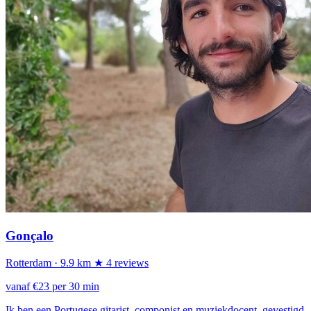
Gonçalo
Rotterdam
· 9.9 km
★ 4 reviews
vanaf €23 per 30 min
Ik ben een Portugese gitarist, componist en muziekdocent, gevestigd