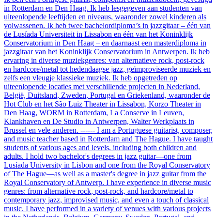
in Rotterdam en Den Haag. Ik heb lesgegeven aan studenten van
uiteenlopende leeftijden en niveaus, waaronder zowel kinderen als
volwassenen. Ik heb twee bachelordiploma’s in jazzgitaar – één van
de Lusíada Universiteit in Lissabon en één van het Koninklijk
Conservatorium in Den Haag – en daarnaast een masterdiploma in
jazzgitaar van het Koninklijk Conservatorium in Antwerpen. Ik heb
ervaring in diverse muziekgenres: van alternatieve rock, post-rock
en hardcore/metal tot hedendaagse jazz, geïmproviseerde muziek en
zelfs een vleugje klassieke muziek. Ik heb opgetreden op
uiteenlopende locaties met verschillende projecten in Nederland,
België, Duitsland, Zweden, Portugal en Griekenland, waaronder de
Hot Club en het São Luiz Theater in Lissabon, Korzo Theater in
Den Haag, WORM in Rotterdam, La Conserve in Leuven,
Klankhaven en De Studio in Antwerpen, Walter Werkplaats in
Brussel en vele anderen. ------ I am a Portuguese guitarist, composer,
and music teacher based in Rotterdam and The Hague. I have taught
students of various ages and levels, including both children and
adults. I hold two bachelor's degrees in jazz guitar—one from
Lusíada University in Lisbon and one from the Royal Conservatory
of The Hague—as well as a master's degree in jazz guitar from the
Royal Conservatory of Antwerp. I have experience in diverse music
genres: from alternative rock, post-rock, and hardcore/metal to
contemporary jazz, improvised music, and even a touch of classical
music. I have performed in a variety of venues with various projects