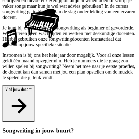
schrijven en uitvoeren? Heb jij dit altijd al willen doen of schrijf je
vaker songs maar kun je wel wat advies gebruiken? In de cursus
songwriting ga je hiermee aan de slag onder leiding van een ervaren
docent.
Je kunt bij ons terecht voor songwriting als beginner of gevorderde.
We hanteren geen wachttijden en werken met deskundige docenten.
Hierbij gebruiken onze songwritingdocenten lesmateriaal dat
aansluit op jouw specifieke situatie.
Instromen is bij ons het hele jaar door mogelijk. Voor al onze lessen
geldt één maand opzegtermijn. Heb je nummers die je graag zou
willen spelen bij songwriting? Neem het mee naar je eerste proefles,
de docent kan dan samen met jou een plan opstellen om de muziek
te spelen die jij leuk vindt.
Vind jouw docent
Songwriting in jouw buurt?