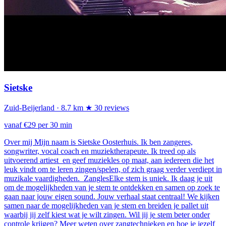
Sietske
Zuid-Beijerland
· 8.7 km
★ 30 reviews
vanaf €29 per 30 min
Over mij Mijn naam is Sietske Oosterhuis. Ik ben zangeres,
songwriter, vocal coach en muziektherapeute. Ik treed op als
uitvoerend artiest en geef muziekles op maat, aan iedereen die het
leuk vindt om te leren zingen/spelen, of zich graag verder verdiept in
muzikale vaardigheden. ZanglesElke stem is uniek. Ik daag je uit
om de mogelijkheden van je stem te ontdekken en samen op zoek te
gaan naar jouw eigen sound. Jouw verhaal staat centraal! We kijken
samen naar de mogelijkheden van je stem en breiden je pallet uit
waarbij jij zelf kiest wat je wilt zingen. Wil jij je stem beter onder
controle krijgen? Meer weten over zangtechnieken en hoe je jezelf