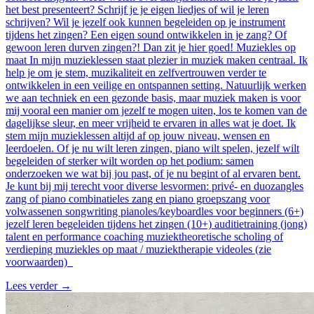
het best presenteert? Schrijf je je eigen liedjes of wil je leren
schrijven? Wil je jezelf ook kunnen begeleiden op je instrument
tijdens het zingen? Een eigen sound ontwikkelen in je zang? Of
gewoon leren durven zingen?! Dan zit je hier goed! Muziekles op
maat In mijn muzieklessen staat plezier in muziek maken centraal. Ik
help je om je stem, muzikaliteit en zelfvertrouwen verder te
ontwikkelen in een veilige en ontspannen setting. Natuurlijk werken
we aan techniek en een gezonde basis, maar muziek maken is voor
mij vooral een manier om jezelf te mogen uiten, los te komen van de
dagelijkse sleur, en meer vrijheid te ervaren in alles wat je doet. Ik
stem mijn muzieklessen altijd af op jouw niveau, wensen en
leerdoelen. Of je nu wilt leren zingen, piano wilt spelen, jezelf wilt
begeleiden of sterker wilt worden op het podium: samen
onderzoeken we wat bij jou past, of je nu begint of al ervaren bent.
Je kunt bij mij terecht voor diverse lesvormen: privé- en duozangles
zang of piano combinatieles zang en piano groepszang voor
volwassenen songwriting pianoles/keyboardles voor beginners (6+)
jezelf leren begeleiden tijdens het zingen (10+) auditietraining (jong)
talent en performance coaching muziektheoretische scholing of
verdieping muziekles op maat / muziektherapie videoles (zie
voorwaarden)
Lees verder
→