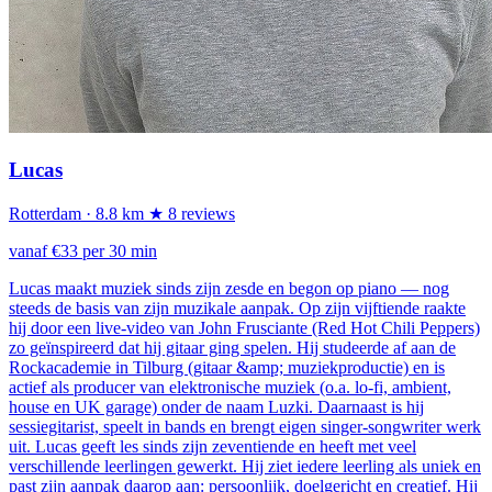
Lucas
Rotterdam
· 8.8 km
★ 8 reviews
vanaf €33 per 30 min
Lucas maakt muziek sinds zijn zesde en begon op piano — nog
steeds de basis van zijn muzikale aanpak. Op zijn vijftiende raakte
hij door een live-video van John Frusciante (Red Hot Chili Peppers)
zo geïnspireerd dat hij gitaar ging spelen. Hij studeerde af aan de
Rockacademie in Tilburg (gitaar &amp; muziekproductie) en is
actief als producer van elektronische muziek (o.a. lo-fi, ambient,
house en UK garage) onder de naam Luzki. Daarnaast is hij
sessiegitarist, speelt in bands en brengt eigen singer-songwriter werk
uit. Lucas geeft les sinds zijn zeventiende en heeft met veel
verschillende leerlingen gewerkt. Hij ziet iedere leerling als uniek en
past zijn aanpak daarop aan: persoonlijk, doelgericht en creatief. Hij