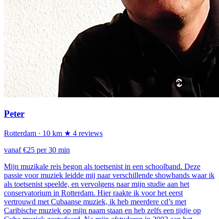
Peter
Rotterdam
· 10 km
★ 4 reviews
vanaf €25 per 30 min
Mijn muzikale reis begon als toetsenist in een schoolband. Deze
passie voor muziek leidde mij naar verschillende showbands waar ik
als toetsenist speelde, en vervolgens naar mijn studie aan het
conservatorium in Rotterdam. Hier raakte ik voor het eerst
vertrouwd met Cubaanse muziek, ik heb meerdere cd’s met
Caribische muziek op mijn naam staan en heb zelfs een tijdje op