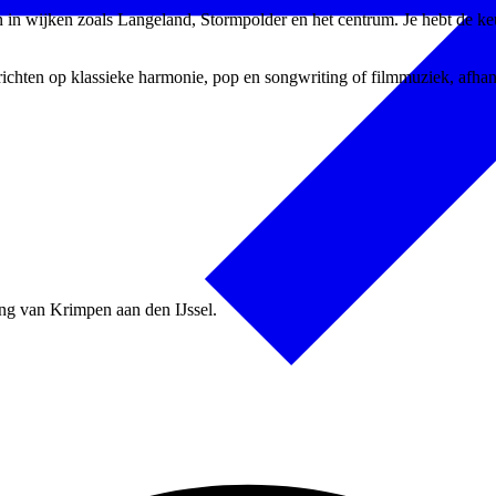
in wijken zoals Langeland, Stormpolder en het centrum. Je hebt de keuze
je richten op klassieke harmonie, pop en songwriting of filmmuziek, afha
ing van Krimpen aan den IJssel.