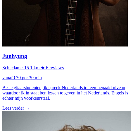
Junhyung
Schiedam
· 15.1 km
★ 6 reviews
vanaf €30 per 30 min
Beste gitaarstudenten, ik spreek Nederlands tot een bepaald niveau
waardoor ik in staat ben lessen te geven in het Nederlands. Engels is
echter mijn voorkeurstaal.
Lees verder
→