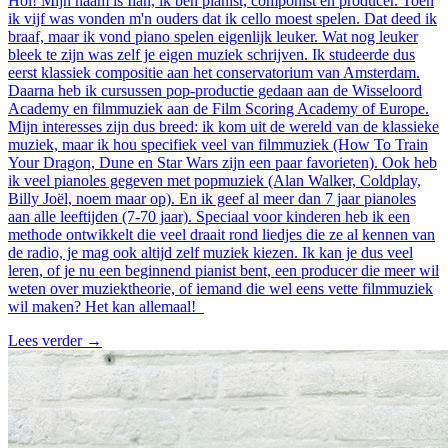
Hoi! Mijn naam is Ilan, ik ben pianist, componist en producer. Toen
ik vijf was vonden m'n ouders dat ik cello moest spelen. Dat deed ik
braaf, maar ik vond piano spelen eigenlijk leuker. Wat nog leuker
bleek te zijn was zelf je eigen muziek schrijven. Ik studeerde dus
eerst klassiek compositie aan het conservatorium van Amsterdam.
Daarna heb ik cursussen pop-productie gedaan aan de Wisseloord
Academy en filmmuziek aan de Film Scoring Academy of Europe.
Mijn interesses zijn dus breed: ik kom uit de wereld van de klassieke
muziek, maar ik hou specifiek veel van filmmuziek (How To Train
Your Dragon, Dune en Star Wars zijn een paar favorieten). Ook heb
ik veel pianoles gegeven met popmuziek (Alan Walker, Coldplay,
Billy Joël, noem maar op). En ik geef al meer dan 7 jaar pianoles
aan alle leeftijden (7-70 jaar). Speciaal voor kinderen heb ik een
methode ontwikkelt die veel draait rond liedjes die ze al kennen van
de radio, je mag ook altijd zelf muziek kiezen. Ik kan je dus veel
leren, of je nu een beginnend pianist bent, een producer die meer wil
weten over muziektheorie, of iemand die wel eens vette filmmuziek
wil maken? Het kan allemaal!
Lees verder
→