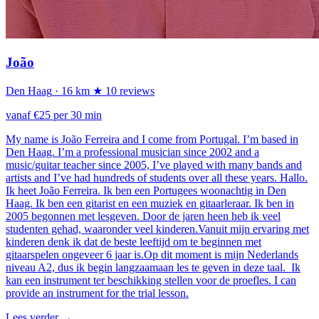
João
Den Haag
· 16 km
★ 10 reviews
vanaf €25 per 30 min
My name is João Ferreira and I come from Portugal. I’m based in
Den Haag. I’m a professional musician since 2002 and a
music/guitar teacher since 2005, I’ve played with many bands and
artists and I’ve had hundreds of students over all these years. Hallo.
Ik heet João Ferreira. Ik ben een Portugees woonachtig in Den
Haag. Ik ben een gitarist en een muziek en gitaarleraar. Ik ben in
2005 begonnen met lesgeven. Door de jaren heen heb ik veel
studenten gehad, waaronder veel kinderen.Vanuit mijn ervaring met
kinderen denk ik dat de beste leeftijd om te beginnen met
gitaarspelen ongeveer 6 jaar is.Op dit moment is mijn Nederlands
niveau A2, dus ik begin langzaamaan les te geven in deze taal. Ik
kan een instrument ter beschikking stellen voor de proefles. I can
provide an instrument for the trial lesson.
Lees verder
→