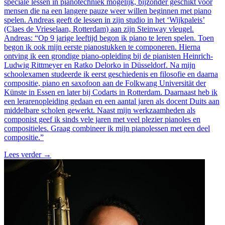
speciale lessen in pianotechniek mogelijk, bijzonder geschikt voor
mensen die na een langere pauze weer willen beginnen met piano
spelen. Andreas geeft de lessen in zijn studio in het ‘Wijkpaleis’
(Claes de Vrieselaan, Rotterdam) aan zijn Steinway vleugel.
Andreas: “Op 9 jarige leeftijd begon ik piano te leren spelen. Toen
begon ik ook mijn eerste pianostukken te componeren. Hierna
ontving ik een grondige piano-opleiding bij de pianisten Heinrich-
Ludwig Rittmeyer en Ratko Delorko in Düsseldorf. Na mijn
schoolexamen studeerde ik eerst geschiedenis en filosofie en daarna
compositie, piano en saxofoon aan de Folkwang Universität der
Künste in Essen en later bij Codarts in Rotterdam. Daarnaast heb ik
een lerarenopleiding gedaan en een aantal jaren als docent Duits aan
middelbare scholen gewerkt. Naast mijn werkzaamheden als
componist geef ik sinds vele jaren met veel plezier pianoles en
compositieles. Graag combineer ik mijn pianolessen met een deel
compositie.”
Lees verder
→