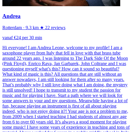
Andrea
Rotterdam
· 9.3 km
★ 22 reviews
vanaf €24 per 30 min
Hi everyone! I am Andrea Leone, welcome to my profile! I am a
saxophone player from Italy that fell in love with that brass tube
around 22 years ago. I was listening to The Dark Side Of the Moon
(Pink Floyd), Enrico Rava, Jan Garbarek, John Coltrane and I was
questioning myself what’s this? How can it sound so beautiful?
What kind of magic is this? All questions that are still without an
answer nowadays, I am still looking for them after so many years.
That’s probably why I still love doing what I am doing, the mystery
is still unsolved! I hope to transmit to my student the passion for
music and for playing I have. Start a path where we will look for
some answers to your and my questions. Meanwhile having a lot of
fun, because playing an instrument is first of all about playing
indeed, who is not enjoy doing it?! Your age is not a problem to me,
from 2009 when I started teaching I had students of almost any age
from 6 to over 60 years old. It’s always a good moment for playing
some music! I have some years of experience in teaching and tons of