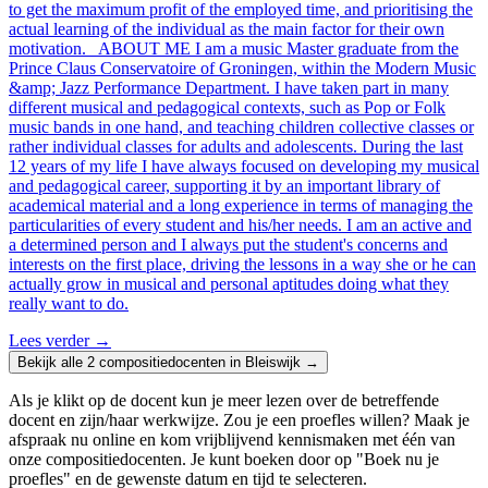
to get the maximum profit of the employed time, and prioritising the
actual learning of the individual as the main factor for their own
motivation. ABOUT ME I am a music Master graduate from the
Prince Claus Conservatoire of Groningen, within the Modern Music
&amp; Jazz Performance Department. I have taken part in many
different musical and pedagogical contexts, such as Pop or Folk
music bands in one hand, and teaching children collective classes or
rather individual classes for adults and adolescents. During the last
12 years of my life I have always focused on developing my musical
and pedagogical career, supporting it by an important library of
academical material and a long experience in terms of managing the
particularities of every student and his/her needs. I am an active and
a determined person and I always put the student's concerns and
interests on the first place, driving the lessons in a way she or he can
actually grow in musical and personal aptitudes doing what they
really want to do.
Lees verder
→
Bekijk alle 2 compositiedocenten in Bleiswijk →
Als je klikt op de docent kun je meer lezen over de betreffende
docent en zijn/haar werkwijze. Zou je een proefles willen? Maak je
afspraak nu online en kom vrijblijvend kennismaken met één van
onze compositiedocenten. Je kunt boeken door op "Boek nu je
proefles" en de gewenste datum en tijd te selecteren.