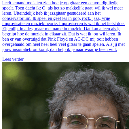
heeft iemand me laten zien hoe je op gitaar een eenvoudig liedje
speelt. Toen dacht ik: O, als het zo makkelijk gaat, wil ik wel meer
leren. Uiteindelijk heb ik jazzgitaar gestudeerd aan het
conservatorium. Ik speel en geef les in pop, rock, jazz, vrije
improvisatie en muziektheorie. Improviseren is wat ik het liefst doe.
Eigenlijk in alles, maar met name in muziek. Dat kan alleen als je
begrijpt hoe de muziek in elkaar zit. Dat is wat ik jou wil leren. Ik
ben er van overtuigd dat Pink Floyd en AC-DC mij ooit hebben
overgehaald om heel heel heel veel gitaar te gaan spelen. Als jij met
jouw inspiratiebron komt, dan help ik je naar waar je heen wilt.
Lees verder
→