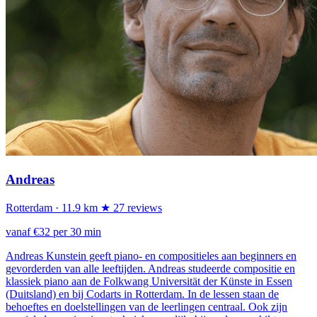
Andreas
Rotterdam
· 11.9 km
★ 27 reviews
vanaf €32 per 30 min
Andreas Kunstein geeft piano- en compositieles aan beginners en
gevorderden van alle leeftijden. Andreas studeerde compositie en
klassiek piano aan de Folkwang Universität der Künste in Essen
(Duitsland) en bij Codarts in Rotterdam. In de lessen staan de
behoeftes en doelstellingen van de leerlingen centraal. Ook zijn