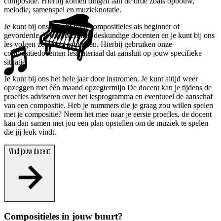
compositie. Hierbij komen dingen aan de orde zoals opbouw,
melodie, samenspel en muzieknotatie.
Je kunt bij ons terecht voor compositieles als beginner of
gevorderde. We werken met deskundige docenten en je kunt bij ons
les volgen zonder wachttijden. Hierbij gebruiken onze
compositiedocenten lesmateriaal dat aansluit op jouw specifieke
situatie.
Je kunt bij ons het hele jaar door instromen. Je kunt altijd weer
opzeggen met één maand opzegtermijn De docent kan je tijdens de
proefles adviseren over het lesprogramma en eventueel de aanschaf
van een compositie. Heb je nummers die je graag zou willen spelen
met je compositie? Neem het mee naar je eerste proefles, de docent
kan dan samen met jou een plan opstellen om de muziek te spelen
die jij leuk vindt.
Vind jouw docent
Compositieles in jouw buurt?