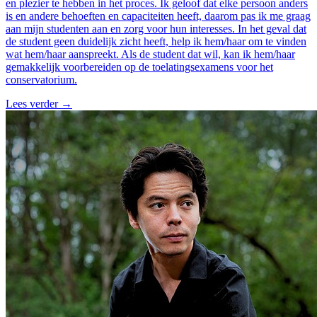
en plezier te hebben in het proces. Ik geloof dat elke persoon anders
is en andere behoeften en capaciteiten heeft, daarom pas ik me graag
aan mijn studenten aan en zorg voor hun interesses. In het geval dat
de student geen duidelijk zicht heeft, help ik hem/haar om te vinden
wat hem/haar aanspreekt. Als de student dat wil, kan ik hem/haar
gemakkelijk voorbereiden op de toelatingsexamens voor het
conservatorium.
Lees verder
→