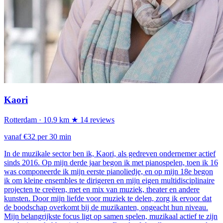
Kaori
Rotterdam
· 10.9 km
★ 14 reviews
vanaf €32 per 30 min
In de muzikale sector ben ik, Kaori, als gedreven ondernemer actief
sinds 2016. Op mijn derde jaar begon ik met pianospelen, toen ik 16
was componeerde ik mijn eerste pianoliedje, en op mijn 18e begon
ik om kleine ensembles te dirigeren en mijn eigen multidisciplinaire
projecten te creëren, met en mix van muziek, theater en andere
kunsten. Door mijn liefde voor muziek te delen, zorg ik ervoor dat
de boodschap overkomt bij de muzikanten, ongeacht hun niveau.
Mijn belangrijkste focus ligt op samen spelen, muzikaal actief te zijn