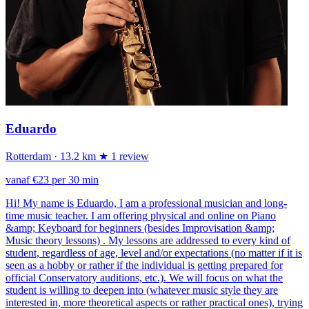
Eduardo
Rotterdam
· 13.2 km
★ 1 review
vanaf €23 per 30 min
Hi! My name is Eduardo, I am a professional musician and long-
time music teacher. I am offering physical and online on Piano
&amp; Keyboard for beginners (besides Improvisation &amp;
Music theory lessons) . My lessons are addressed to every kind of
student, regardless of age, level and/or expectations (no matter if it is
seen as a hobby or rather if the individual is getting prepared for
official Conservatory auditions, etc.). We will focus on what the
student is willing to deepen into (whatever music style they are
interested in, more theoretical aspects or rather practical ones), trying