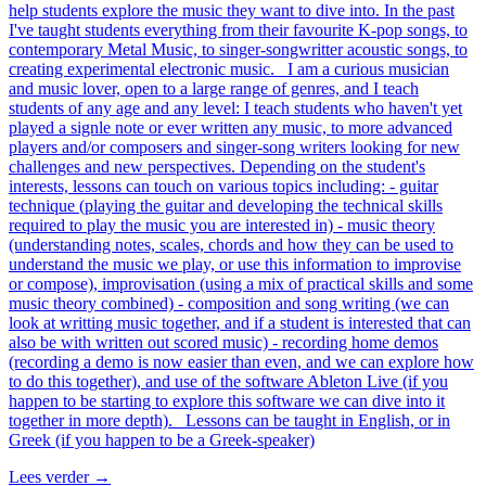
help students explore the music they want to dive into. In the past
I've taught students everything from their favourite K-pop songs, to
contemporary Metal Music, to singer-songwritter acoustic songs, to
creating experimental electronic music. I am a curious musician
and music lover, open to a large range of genres, and I teach
students of any age and any level: I teach students who haven't yet
played a signle note or ever written any music, to more advanced
players and/or composers and singer-song writers looking for new
challenges and new perspectives. Depending on the student's
interests, lessons can touch on various topics including: - guitar
technique (playing the guitar and developing the technical skills
required to play the music you are interested in) - music theory
(understanding notes, scales, chords and how they can be used to
understand the music we play, or use this information to improvise
or compose), improvisation (using a mix of practical skills and some
music theory combined) - composition and song writing (we can
look at writting music together, and if a student is interested that can
also be with written out scored music) - recording home demos
(recording a demo is now easier than even, and we can explore how
to do this together), and use of the software Ableton Live (if you
happen to be starting to explore this software we can dive into it
together in more depth). Lessons can be taught in English, or in
Greek (if you happen to be a Greek-speaker)
Lees verder
→