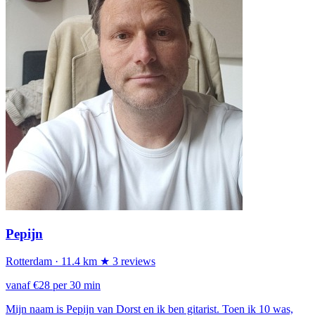
Pepijn
Rotterdam
· 11.4 km
★ 3 reviews
vanaf €28 per 30 min
Mijn naam is Pepijn van Dorst en ik ben gitarist. Toen ik 10 was,