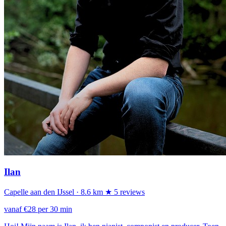
Ilan
Capelle aan den IJssel
· 8.6 km
★ 5 reviews
vanaf €28 per 30 min