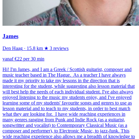
James
Den Haag
· 15.8 km
★ 3 reviews
vanaf €22 per 30 min
Hi! I'm James, and I am a Greek / Scottish guitarist, composer and
music teacher based in The Hague. As a teacher I have always
made it my priority to take my lessons in the direction that is
interesting for the student, while suggesting also lesson material that
will best help the needs of each individual student. I've also always
enjoyed listening to the music my students enjoy, and I've enjoyed
learning some of my students' favourite songs and genres to use as
lesson material and to teach to my students, in order to best match
what they are looking for. I have wide reaching experiences in
many genres ranging from Punk and Indie Rock (as a guitarist,
songwritter and vocalist) to Contemporary Classical Music (as a
composer and performer), to Electronic Music, to jazz-funk. This
wide reaching experience also allows me a breadth of knowledge to