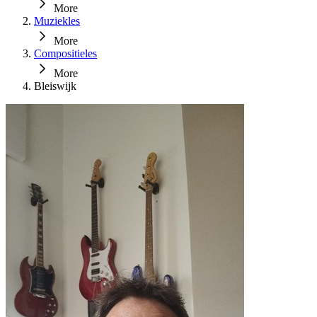
More
Muziekles
More
Compositieles
More
Bleiswijk