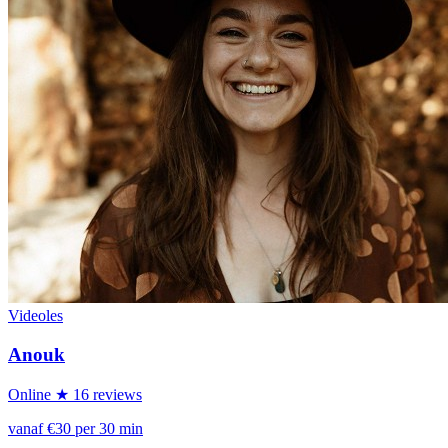
Videoles
Anouk
Online
★ 16 reviews
vanaf €30 per 30 min