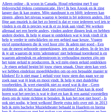
Alleen online - ik woon in Canada. Houd rekening met 9 uur
tijdsverschil tijdens communicatie. Hey! Ik ben Anouk en ik zing
langer dan ik kan praten. Mijn standpunt is en blijft: iedereen kan
zingen, alleen het niveau waarop je begint is bij iedereen anders. Het
fijne aan muziek is dat het zo breed is dat er voor iedereen wel iets te
vinden is en dit is precies wat ik er zo leuk aan vind! We werken
allemaal net een beetje anders, vinden andere dingen leuk en hebben
andere doelen. Ik help je graag te ontdekken wat je leuk vindt óf ik
help je verder te ontwikkelen op een gebied naar keuze. Vragen
en/of opmerkingen die ik veel hoor zijn; Ik adem niet goed - Een
van de meest gehoorde opmerkingen, iets met de adem. In de les leg
ik je uit waarom de term 'ademsteun' niet helemaal toereikend is en
waarom ademdruk en ademstroom in verhouding moeten zijn om
het juiste geluid te produceren. Ik wil mijn eigen geluid ontdekken
- Je eigen geluid begint bij jouw eigen smaak. Onze stem kan veel,
we hebben eindeloze mogelijkheden om op een bepaalde manier te
klinken! Er is niet maar 1 geluid voor jouw stem dus gaan we op
zoek naar wat jij leuk en mooi vindt. Ik help je met duidelijke
voorbeelden. Ik weet eigenlijk niet zo goed wat ik doe - Geen
probleem, als je het maar doet met overtuiging! Dan kan ik goed
horen wat het precies is wat je doet en kan ik een aantal voorstellen
doen om de juiste richting te bepalen. Ik kan het nog niet hoor! - Is
ook niet nodig, je bent welkom! Beetje extra info over mij, in 2013
heb ik mijn bachelor Muziektheater behaald in Haarlem en hierna
ben ik doorgegaan met het maken van eigen voorstellingen en ben