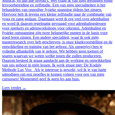
Musical, en aan alle niveau's. Wel vraag ik van mijn leerlingen enige
lesvoorbereiding en zelfstudie. Een van mijn specialiteiten is het
behandelen van onnodige fysieke spanning tijdens het zingen.
Hiervoor heb ik tevens een kleine zelfstudie naar de combinatie van
yoga en zang gedaan. Daarnaast weet ik erg veel over ademhaling
en word ik daarom regelmatig gevraagd voor ademhalingslessen
voor sprekers en ademworkshops voor orkesten. Ademhaling en
fysieke ontspanning zijn twee belangrijke punten in de basis voor
goed leren zingen. Een andere specialiteit, waar ik ook mijn
masterresearch over heb geschreven, is onze klankvoorstelling en de
ontwikkeling en training van het gehoor. Als zanger(es) ben je
volledig afhankelijk van je gehoor. Wij hebben geen toetsen of
snaren waarvan we weten welke tonen die zullen produceren.
Daarom besteed ik graag aandacht aan de werking en ontwikkeling
van ons gehoor in mijn lessen. Ik werk graag met: De Kodaly
Methode Lax Vox Als je interesse is gewekt, wil ik je van harte
uitnodigen om een proefles te komen volgen voor een van mijn
cursussen! Momenteel geef ik geen les aan huis.
Lees verder
→