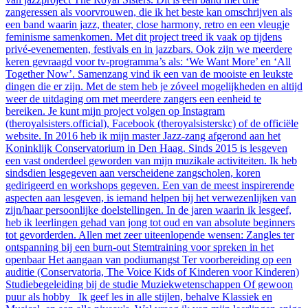
zangeressen als voorvrouwen, die ik het beste kan omschrijven als
een band waarin jazz, theater, close harmony, retro en een vleugje
feminisme samenkomen. Met dit project treed ik vaak op tijdens
privé-evenementen, festivals en in jazzbars. Ook zijn we meerdere
keren gevraagd voor tv-programma’s als: ‘We Want More’ en ‘All
Together Now’. Samenzang vind ik een van de mooiste en leukste
dingen die er zijn. Met de stem heb je zóveel mogelijkheden en altijd
weer de uitdaging om met meerdere zangers een eenheid te
bereiken. Je kunt mijn project volgen op Instagram
(theroyalsisters.official), Facebook (theroyalsisterskc) of de officiële
website. In 2016 heb ik mijn master Jazz-zang afgerond aan het
Koninklijk Conservatorium in Den Haag. Sinds 2015 is lesgeven
een vast onderdeel geworden van mijn muzikale activiteiten. Ik heb
sindsdien lesgegeven aan verscheidene zangscholen, koren
gedirigeerd en workshops gegeven. Een van de meest inspirerende
aspecten aan lesgeven, is iemand helpen bij het verwezenlijken van
zijn/haar persoonlijke doelstellingen. In de jaren waarin ik lesgeef,
heb ik leerlingen gehad van jong tot oud en van absolute beginners
tot gevorderden. Allen met zeer uiteenlopende wensen: Zangles ter
ontspanning bij een burn-out Stemtraining voor spreken in het
openbaar Het aangaan van podiumangst Ter voorbereiding op een
auditie (Conservatoria, The Voice Kids of Kinderen voor Kinderen)
Studiebegeleiding bij de studie Muziekwetenschappen Of gewoon
puur als hobby Ik geef les in alle stijlen, behalve Klassiek en