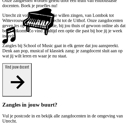
Onze zanglessen worden geleid door een team van enthousiaste
docenten. Boek je proefles nu!
Utrecht zit vol met mensen die willen zingen, van Lombok tot
Wittevrouwen en van Overvecht tot de Uithof. Onze zangdocenten
geven les op hun eigen locatie, bij jou thuis of gewoon online als dat
beter uitkomt. Zo vind je altijd een optie die past bij hoe jij je week
indeelt.
Zangles bij School of Music gaat in elk genre dat jou aanspreekt.
Denk aan pop, musical of klassiek zang: je zangdocent sluit aan op
wat jij wilt leren en waar je nu staat.
Vind jouw docent
Zangles in jouw buurt?
Vul je postcode in en bekijk alle zangdocenten in de omgeving van
Utrecht.