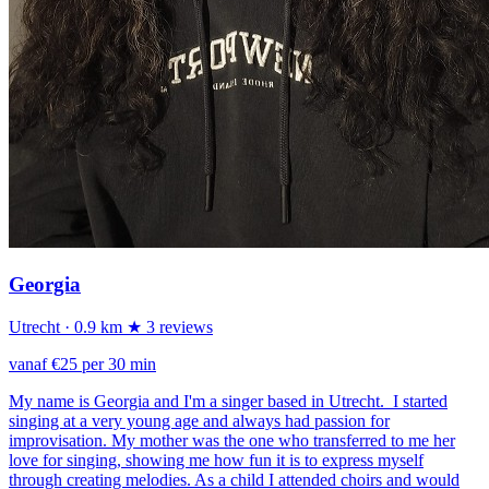
Georgia
Utrecht
· 0.9 km
★ 3 reviews
vanaf €25 per 30 min
My name is Georgia and I'm a singer based in Utrecht. I started
singing at a very young age and always had passion for
improvisation. My mother was the one who transferred to me her
love for singing, showing me how fun it is to express myself
through creating melodies. As a child I attended choirs and would