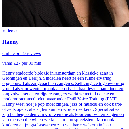
Videoles
Hanny
Online
★ 19 reviews
vanaf €27 per 30 min
Hanny studeerde biologie in Amsterdam en klassieke zang in
Groningen en Berlijn. Sindsdien heeft ze een ruime ervaring
opgebouwd als zangcoach en zangeres. Zelf zingt ze tegenwoordig
vooral als vrouwentenor, ook als solist. In haar lessen aan kinderen,
jongvolwassenen en rijpere zangers werkt ze met klassieke en
moderne stemmethoden waaronder Estill Voice Training (EVT).
Hanny weet hoe je pop moet zingen, jazz of musical en ook barok
of zelfs opera, alle stijlen kunnen worden verkend. Specialisaties
zijn het begeleiden van vrouwen die als koortenor willen zingen en
van mensen die willen werken aan hun spreekstem. Maar ook
kinderen en jongvolwassenen zijn van harte welkom in haar