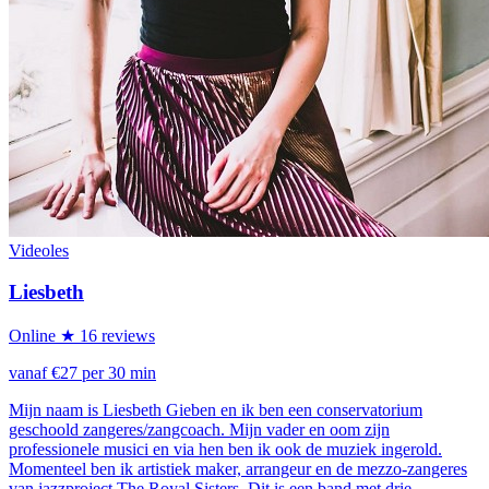
Videoles
Liesbeth
Online
★ 16 reviews
vanaf €27 per 30 min
Mijn naam is Liesbeth Gieben en ik ben een conservatorium
geschoold zangeres/zangcoach. Mijn vader en oom zijn
professionele musici en via hen ben ik ook de muziek ingerold.
Momenteel ben ik artistiek maker, arrangeur en de mezzo-zangeres
van jazzproject The Royal Sisters. Dit is een band met drie