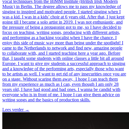
vocal techniques from the BIMM Institute (British Irish Modern
Music) in Berlin. The degree allows me to pass my knowledge of
singing to inspired and motivated people. I started singing when I
was a kid. I was in a kids’ choir at 6 years old. After that, I just kept
going till I became a solo artist in 2019. I was not enthusiastic, and
the pressure of being a protagonist got to me, so I have decided to
focus on teaching, writing songs, producing with different artists,
and performing as a backing vocalist when I have the chance. I
enjoy this side of music way more than being under the spotlight! I
came to the Netherlands to network and find new, amazing people
to collaborate with, and I started teaching here a year ago. Before
that, I taught some students with online classes a little bit all around
Europe. I want to give my students a successful approach to singing
and a knowledge of the performing arts, especially those who want
to be artists as well. I want to get rid of any insecurities once you are
on a stage. Without scaring them away, I hope I can teach them
from my experience as much as I can, even though I am only 28
years old, I have had good and bad ones. I wanna be candid with
everyone who is in front of me. I hope I can give them advice on
writing songs and the basics of production skills.
Lees verder
→