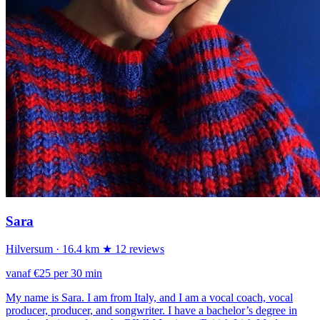
Sara
Hilversum
· 16.4 km
★ 12 reviews
vanaf €25 per 30 min
My name is Sara. I am from Italy, and I am a vocal coach, vocal
producer, producer, and songwriter. I have a bachelor’s degree in