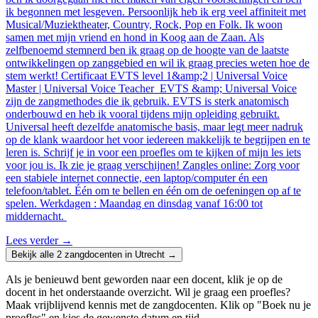
ik begonnen met lesgeven. Persoonlijk heb ik erg veel affiniteit met
Musical/Muziektheater, Country, Rock, Pop en Folk. Ik woon
samen met mijn vriend en hond in Koog aan de Zaan. Als
zelfbenoemd stemnerd ben ik graag op de hoogte van de laatste
ontwikkelingen op zanggebied en wil ik graag precies weten hoe de
stem werkt! Certificaat EVTS level 1&amp;2 | Universal Voice
Master | Universal Voice Teacher EVTS &amp; Universal Voice
zijn de zangmethodes die ik gebruik. EVTS is sterk anatomisch
onderbouwd en heb ik vooral tijdens mijn opleiding gebruikt.
Universal heeft dezelfde anatomische basis, maar legt meer nadruk
op de klank waardoor het voor iedereen makkelijk te begrijpen en te
leren is. Schrijf je in voor een proefles om te kijken of mijn les iets
voor jou is. Ik zie je graag verschijnen! Zangles online: Zorg voor
een stabiele internet connectie, een laptop/computer én een
telefoon/tablet. Één om te bellen en één om de oefeningen op af te
spelen. Werkdagen : Maandag en dinsdag vanaf 16:00 tot
middernacht.
Lees verder
→
Bekijk alle 2 zangdocenten in Utrecht →
Als je benieuwd bent geworden naar een docent, klik je op de
docent in het onderstaande overzicht. Wil je graag een proefles?
Maak vrijblijvend kennis met de zangdocenten. Klik op "Boek nu je
proefles" en kies de gewenste datum en tijd.