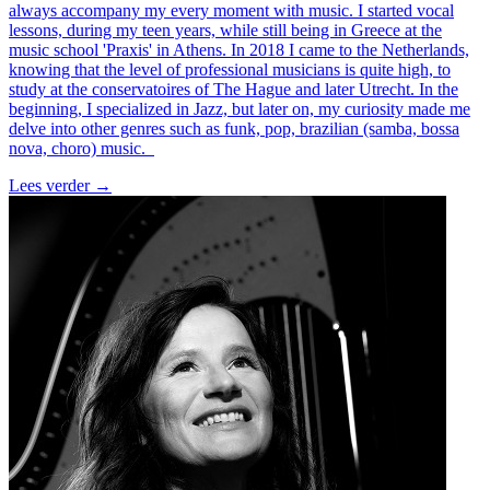
always accompany my every moment with music. I started vocal
lessons, during my teen years, while still being in Greece at the
music school 'Praxis' in Athens. In 2018 I came to the Netherlands,
knowing that the level of professional musicians is quite high, to
study at the conservatoires of The Hague and later Utrecht. In the
beginning, I specialized in Jazz, but later on, my curiosity made me
delve into other genres such as funk, pop, brazilian (samba, bossa
nova, choro) music.
Lees verder
→