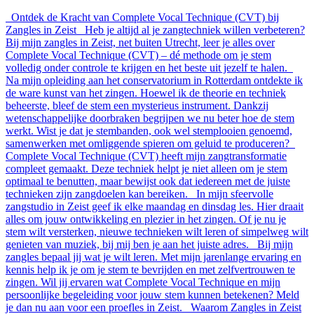
Ontdek de Kracht van Complete Vocal Technique (CVT) bij
Zangles in Zeist Heb je altijd al je zangtechniek willen verbeteren?
Bij mijn zangles in Zeist, net buiten Utrecht, leer je alles over
Complete Vocal Technique (CVT) – dé methode om je stem
volledig onder controle te krijgen en het beste uit jezelf te halen.
Na mijn opleiding aan het conservatorium in Rotterdam ontdekte ik
de ware kunst van het zingen. Hoewel ik de theorie en techniek
beheerste, bleef de stem een mysterieus instrument. Dankzij
wetenschappelijke doorbraken begrijpen we nu beter hoe de stem
werkt. Wist je dat je stembanden, ook wel stemplooien genoemd,
samenwerken met omliggende spieren om geluid te produceren?
Complete Vocal Technique (CVT) heeft mijn zangtransformatie
compleet gemaakt. Deze techniek helpt je niet alleen om je stem
optimaal te benutten, maar bewijst ook dat iedereen met de juiste
technieken zijn zangdoelen kan bereiken. In mijn sfeervolle
zangstudio in Zeist geef ik elke maandag en dinsdag les. Hier draait
alles om jouw ontwikkeling en plezier in het zingen. Of je nu je
stem wilt versterken, nieuwe technieken wilt leren of simpelweg wilt
genieten van muziek, bij mij ben je aan het juiste adres. Bij mijn
zangles bepaal jij wat je wilt leren. Met mijn jarenlange ervaring en
kennis help ik je om je stem te bevrijden en met zelfvertrouwen te
zingen. Wil jij ervaren wat Complete Vocal Technique en mijn
persoonlijke begeleiding voor jouw stem kunnen betekenen? Meld
je dan nu aan voor een proefles in Zeist. Waarom Zangles in Zeist