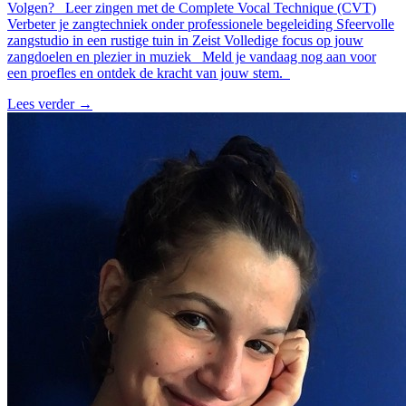
Volgen? Leer zingen met de Complete Vocal Technique (CVT)
Verbeter je zangtechniek onder professionele begeleiding Sfeervolle
zangstudio in een rustige tuin in Zeist Volledige focus op jouw
zangdoelen en plezier in muziek Meld je vandaag nog aan voor
een proefles en ontdek de kracht van jouw stem.
Lees verder
→