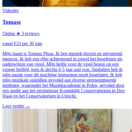
Videoles
Tomasz
Online
★ 3 reviews
vanaf €33 per 30 min
Mijn naam is Tomasz Plusa. Ik ben muziek docent en uitvoerend
musicus. Ik heb een rijke achtergrond in zowel het beoefenen als
onderwijzen van viool. Mijn liefde voor de viool begon op een
vroege leeftijd, toen ik slechts 6,5 jaar oud was. Sindsdien heb ik
mijn passie voor dit prachtige instrument nooit losgelaten. Ik heb
mijn muzikale opleiding gevolgd aan diverse gerenommeerde
instituten, waaronder het Muziekacademie in Polen, gevolgd door
een studie aan het prestigieuze Koninklijk Conservatorium in Den
Haag en het Conservatorium in Utrecht.
Lees verder
→