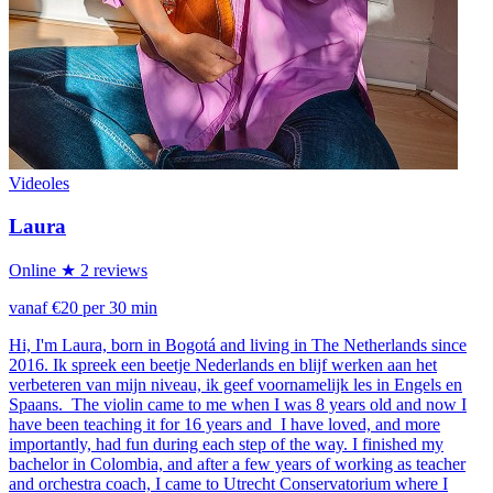
Videoles
Laura
Online
★ 2 reviews
vanaf €20 per 30 min
Hi, I'm Laura, born in Bogotá and living in The Netherlands since
2016. Ik spreek een beetje Nederlands en blijf werken aan het
verbeteren van mijn niveau, ik geef voornamelijk les in Engels en
Spaans. The violin came to me when I was 8 years old and now I
have been teaching it for 16 years and I have loved, and more
importantly, had fun during each step of the way. I finished my
bachelor in Colombia, and after a few years of working as teacher
and orchestra coach, I came to Utrecht Conservatorium where I