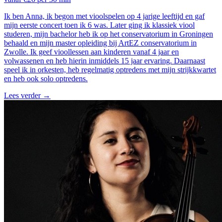
Ik ben Anna, ik begon met vioolspelen op 4 jarige leeftijd en gaf
mijn eerste concert toen ik 6 was. Later ging ik klassiek viool
studeren, mijn bachelor heb ik op het conservatorium in Groningen
behaald en mijn master opleiding bij ArtEZ conservatorium in
Zwolle. Ik geef vioollessen aan kinderen vanaf 4 jaar en
volwassenen en heb hierin inmiddels 15 jaar ervaring. Daarnaast
speel ik in orkesten, heb regelmatig optredens met mijn strijkkwartet
en heb ook solo optredens.
Lees verder
→