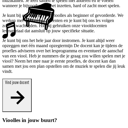
muzikaliteit. Je leert samen te spelen met anderen en te voelen
wanneer je bijvoorbeeld moet inzetten, hard of zacht moet spelen.
Je kunt bij ons terecht voor vioolles als beginner of gevorderde. We
werken met deskundige docenten en je kunt bij ons les volgen
zonder wachttijden. Hierbij gebruiken onze viooldocenten
lesmateriaal dat aansluit op jouw specifieke situatie.
Je kunt bij ons het hele jaar door instromen. Je kunt altijd weer
opzeggen met één maand opzegtermijn De docent kan je tijdens de
proefles adviseren over het lesprogramma en eventueel de aanschaf
van een viool. Heb je nummers die je graag zou willen spelen met je
viool? Neem het mee naar je eerste proefles, de docent kan dan
samen met jou een plan opstellen om de muziek te spelen die jij leuk
vindt.
Vind jouw docent
Vioolles in jouw buurt?