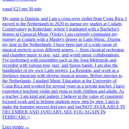
vanaf €23 per 30 min
My name is Daniela, and I am a cross-over violist from Costa Rica. I
moved to the Netherlands in 2020 to pursue my studies at Codarts
Conservatory in Rotterdam, where I graduated with a Bachelor's
degree in Classical Music (Viola). I am currently continuing my
journey at Codarts with a Master's degree in Latin Music. During
my time in the Netherlands, I have been part of a wide range of
musical projects across different genres — from classical orchestras
and chamber music to pop, jazz, and world music collaborations.
I've performed with ensembles such as the Jong Metropole and
recorded with various pop, jazz, and fusion bands. I am also the
bandleader of my own Latin project, La Reunión, and work as a
freelance musician with diverse musical groups. Before moving to
the Netherlands, I studied Music Education at the University of
Costa Rica and worked for several years as a private teacher. I have
experience teaching violin and viola to both children and adults. As
a teacher, I am kind and patient. I believe in the value of consistent,
focused work and in helping students grow step by step. I aim to
make the learning process feel easy and fun!NOT AVAILABLE IN
DECEMBER AND JANUARY. SEE YOU AGAIN IN
FEBRUARI :)
Lees verder
→