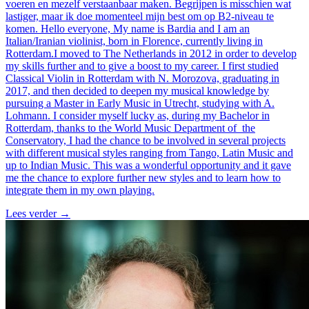
voeren en mezelf verstaanbaar maken. Begrijpen is misschien wat
lastiger, maar ik doe momenteel mijn best om op B2-niveau te
komen. Hello everyone, My name is Bardia and I am an
Italian/Iranian violinist, born in Florence, currently living in
Rotterdam.I moved to The Netherlands in 2012 in order to develop
my skills further and to give a boost to my career. I first studied
Classical Violin in Rotterdam with N. Morozova, graduating in
2017, and then decided to deepen my musical knowledge by
pursuing a Master in Early Music in Utrecht, studying with A.
Lohmann. I consider myself lucky as, during my Bachelor in
Rotterdam, thanks to the World Music Department of the
Conservatory, I had the chance to be involved in several projects
with different musical styles ranging from Tango, Latin Music and
up to Indian Music. This was a wonderful opportunity and it gave
me the chance to explore further new styles and to learn how to
integrate them in my own playing.
Lees verder
→