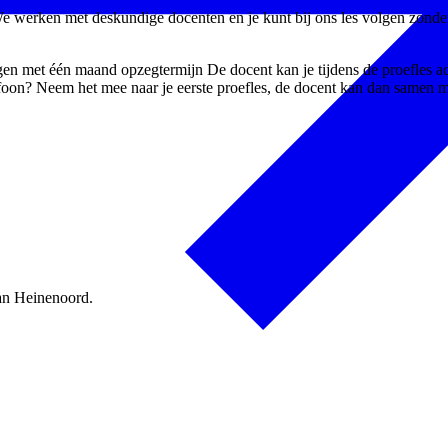
 We werken met deskundige docenten en je kunt bij ons les volgen zonde
zeggen met één maand opzegtermijn De docent kan je tijdens de proefles
oon? Neem het mee naar je eerste proefles, de docent kan dan samen met
van Heinenoord.