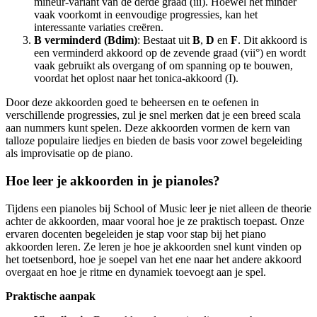
mineur-variant van de derde graad (iii). Hoewel het minder
vaak voorkomt in eenvoudige progressies, kan het
interessante variaties creëren.
B verminderd (Bdim)
: Bestaat uit
B
,
D
en
F
. Dit akkoord is
een verminderd akkoord op de zevende graad (vii°) en wordt
vaak gebruikt als overgang of om spanning op te bouwen,
voordat het oplost naar het tonica-akkoord (I).
Door deze akkoorden goed te beheersen en te oefenen in
verschillende progressies, zul je snel merken dat je een breed scala
aan nummers kunt spelen. Deze akkoorden vormen de kern van
talloze populaire liedjes en bieden de basis voor zowel begeleiding
als improvisatie op de piano.
Hoe leer je akkoorden in je pianoles?
Tijdens een pianoles bij School of Music leer je niet alleen de theorie
achter de akkoorden, maar vooral hoe je ze praktisch toepast. Onze
ervaren docenten begeleiden je stap voor stap bij het piano
akkoorden leren. Ze leren je hoe je akkoorden snel kunt vinden op
het toetsenbord, hoe je soepel van het ene naar het andere akkoord
overgaat en hoe je ritme en dynamiek toevoegt aan je spel.
Praktische aanpak