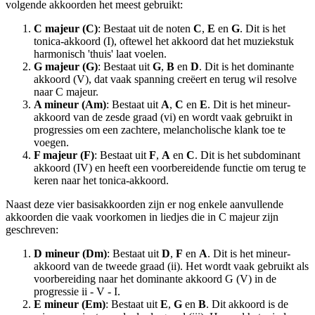
volgende akkoorden het meest gebruikt:
C majeur (C)
: Bestaat uit de noten
C
,
E
en
G
. Dit is het
tonica-akkoord (I), oftewel het akkoord dat het muziekstuk
harmonisch 'thuis' laat voelen.
G majeur (G)
: Bestaat uit
G
,
B
en
D
. Dit is het dominante
akkoord (V), dat vaak spanning creëert en terug wil resolve
naar C majeur.
A mineur (Am)
: Bestaat uit
A
,
C
en
E
. Dit is het mineur-
akkoord van de zesde graad (vi) en wordt vaak gebruikt in
progressies om een zachtere, melancholische klank toe te
voegen.
F majeur (F)
: Bestaat uit
F
,
A
en
C
. Dit is het subdominant
akkoord (IV) en heeft een voorbereidende functie om terug te
keren naar het tonica-akkoord.
Naast deze vier basisakkoorden zijn er nog enkele aanvullende
akkoorden die vaak voorkomen in liedjes die in C majeur zijn
geschreven:
D mineur (Dm)
: Bestaat uit
D
,
F
en
A
. Dit is het mineur-
akkoord van de tweede graad (ii). Het wordt vaak gebruikt als
voorbereiding naar het dominante akkoord G (V) in de
progressie ii - V - I.
E mineur (Em)
: Bestaat uit
E
,
G
en
B
. Dit akkoord is de