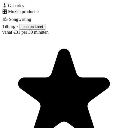
🎸
Gitaarles
🎛️
Muziekproductie
✍️
Songwriting
Tilburg
·
toon op kaart
vanaf €31 per 30 minuten