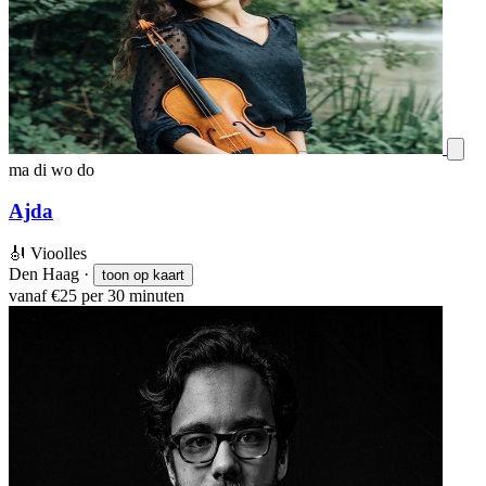
ma
di
wo
do
Ajda
🎻
Vioolles
Den Haag
·
toon op kaart
vanaf €25 per 30 minuten