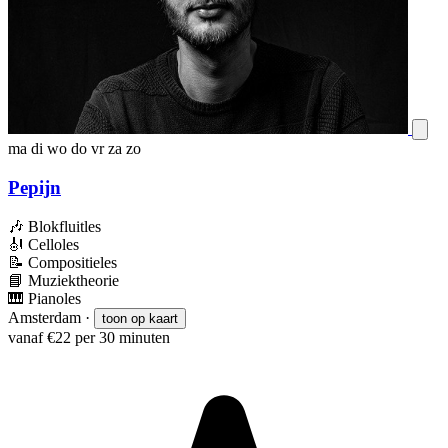
ma
di
wo
do
vr
za
zo
Pepijn
🎶
Blokfluitles
🎻
Celloles
📝
Compositieles
📘
Muziektheorie
🎹
Pianoles
Amsterdam
·
toon op kaart
vanaf €22 per 30 minuten