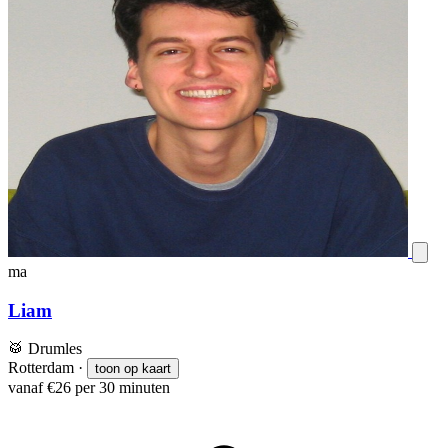
ma
Liam
🥁
Drumles
Rotterdam
·
toon op kaart
vanaf €26 per 30 minuten