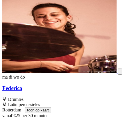
ma
di
wo
do
Federica
🥁
Drumles
🥁
Latin percussieles
Rotterdam
·
toon op kaart
vanaf €25 per 30 minuten