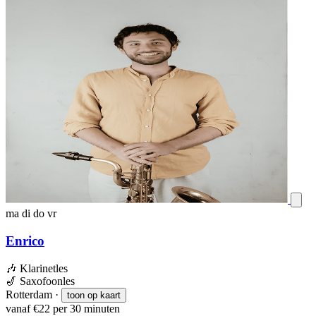
ma
di
do
vr
Enrico
🎶
Klarinetles
🎷
Saxofoonles
Rotterdam
·
toon op kaart
vanaf €22 per 30 minuten