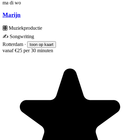
ma
di
wo
Marijn
🎛️
Muziekproductie
✍️
Songwriting
Rotterdam
·
toon op kaart
vanaf €25 per 30 minuten