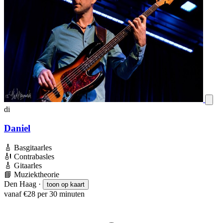
di
Daniel
🎸
Basgitaarles
🎻
Contrabasles
🎸
Gitaarles
📘
Muziektheorie
Den Haag
·
toon op kaart
vanaf €28 per 30 minuten