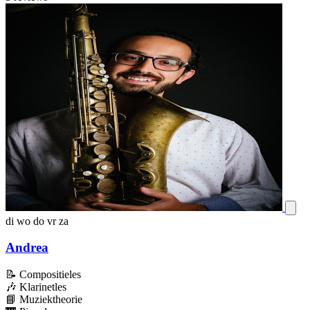
di
wo
do
vr
za
Andrea
📝
Compositieles
🎶
Klarinetles
📘
Muziektheorie