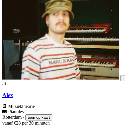
di
Alex
📘
Muziektheorie
🎹
Pianoles
Rotterdam
·
toon op kaart
vanaf €28 per 30 minuten